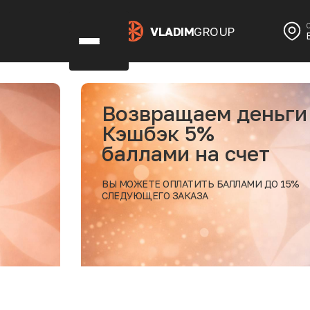
VLADIM
GROUP
м деньги
1+
де
 счет
по
 БАЛЛАМИ ДО 15%
БУДЕ
В ЭК
Подробнее