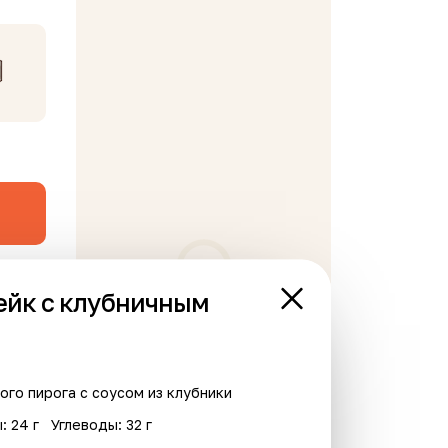
ейк с клубничным
В корзине пусто
го пирога с соусом из клубники
: 24 г
Углеводы: 32 г
Хит