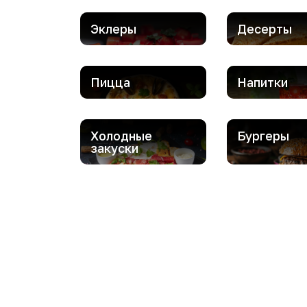
Эклеры
Десерты
Пицца
Напитки
Холодные
Бургеры
закуски