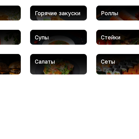
Горячие закуски
Роллы
Супы
Стейки
Салаты
Сеты