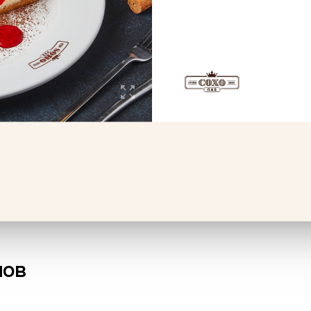
Пицца 4 сыра
Пирож
330 г
80 г
589 ₽
65 ₽
ну
В корзину
нов