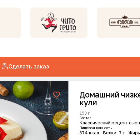
Сделать заказ
Домашний чизк
анов
кули
153 г
Cостав
Классический рецепт сырно
Пищевая ценность
374 ккал
Белки: 7 г
Жиры
Хит
Новинка
Новинка