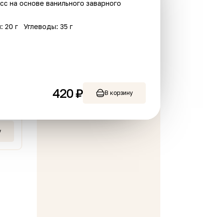
сс на основе ванильного заварного
: 20 г
Углеводы: 35 г
ый пай с вишней
Дракон
420 ₽
В корзину
220 г
799 ₽
В корзину
В корзину