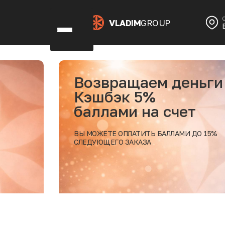
VLADIM
GROUP
 деньги
1+1
дес
счет
пос
АЛЛАМИ ДО 15%
БУДЕМ 
В ЭКЛЕ
Подробнее