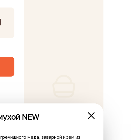
В корзине пусто
емухой NEW
Хит
гречишного меда, заварной крем из