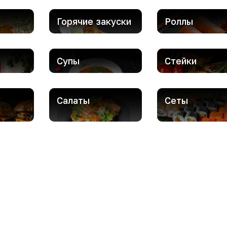
Горячие закуски
Роллы
Супы
Стейки
Салаты
Сеты