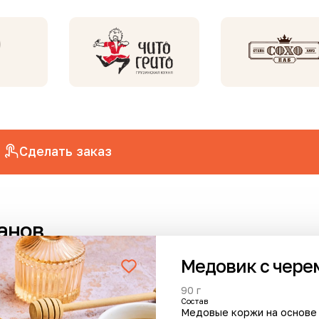
Сделать заказ
анов
Медовик с чер
90 г
Cостав
Хит
Новинка
Медовые коржи на основе 
Новинка