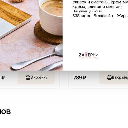
сливок и сметаны, крем-му
крема, сливок и сметаны
Пищевая ценность
338 ккал
Белки: 4 г
Жиры
Пицца Мореско
Творожн
370 г
110 г
789 ₽
105 ₽
у
В корзину
нов