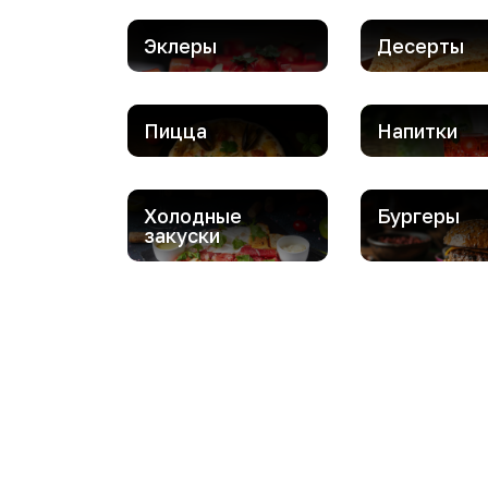
Эклеры
Десерты
Пицца
Напитки
Холодные
Бургеры
закуски