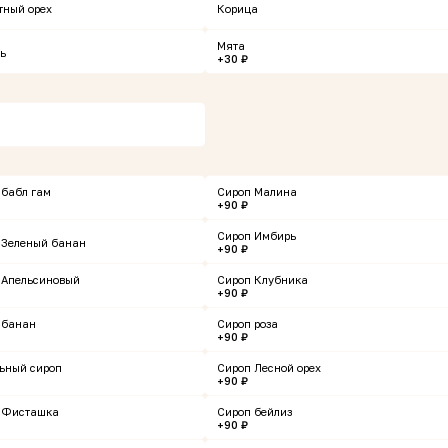
тный орех
Корица
Мята
ь
+30 ₽
цумото
Шашлык из свинины
 бабл гам
Сироп Малина
+90 ₽
г
250 г
Сироп Имбирь
 Зеленый банан
+90 ₽
 ₽
629 ₽
В корзину
В корзин
 Апельсиновый
Сироп Клубника
+90 ₽
 банан
Сироп роза
+90 ₽
ьный сироп
Сироп Лесной орех
нов
+90 ₽
 Фисташка
Сироп бейлиз
+90 ₽