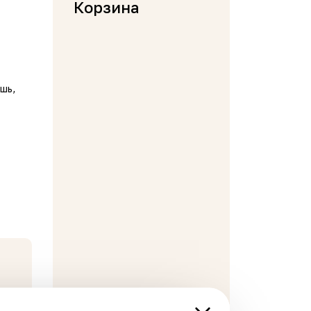
Корзина
шь,