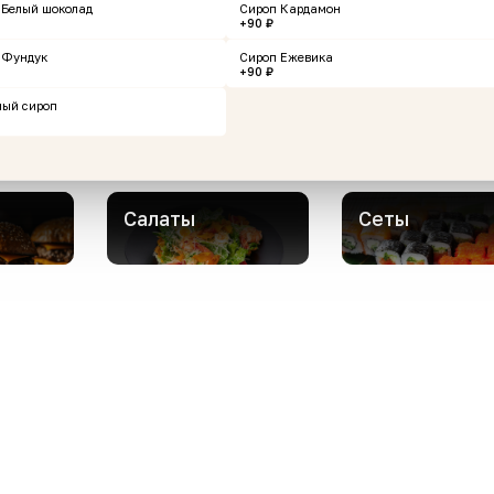
 Белый шоколад
Сироп Кардамон
+90 ₽
Горячие закуски
Роллы
 Фундук
Сироп Ежевика
+90 ₽
ный сироп
Супы
Стейки
Салаты
Сеты