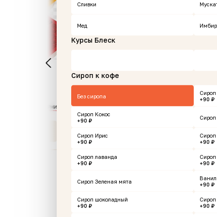
Сливки
Муска
Мед
Имбир
Курсы Блеск
 шт
Пончики с крабом и
Ма
Сироп к кофе
креветками
Сироп
Без сиропа
+90 ₽
0 г
200 
Сироп Кокос
Сироп
+90 ₽
549 ₽
789
корзину
В корзину
Сироп Ирис
Сироп
+90 ₽
+90 ₽
Сироп лаванда
Сироп
+90 ₽
+90 ₽
Ванил
Сироп Зеленая мята
Еда и напитки рестора
+90 ₽
Сироп шоколадный
Сироп
+90 ₽
+90 ₽