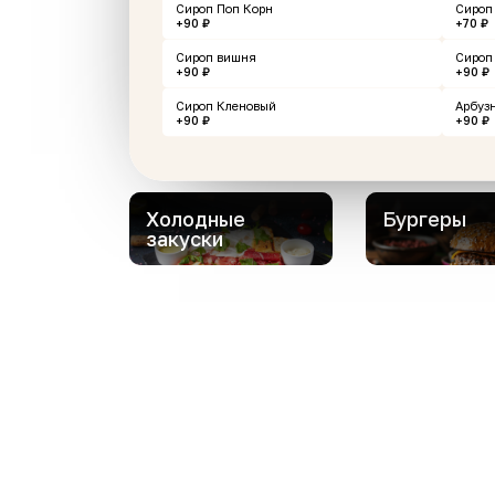
Сироп Поп Корн
Сироп
+90 ₽
+70 ₽
Эклеры
Десерты
Сироп вишня
Сироп
+90 ₽
+90 ₽
Сироп Кленовый
Арбуз
+90 ₽
+90 ₽
Пицца
Напитки
Холодные
Бургеры
закуски