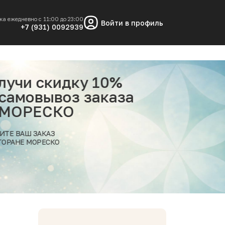
ка ежедневно с 11:00 до 23:00
Войти в профиль
+7 (931) 0092939
дку 10%
Кро
оз заказа
соу
О
в п
ПРИ ЗАК
ИЗ РЕС
Подробнее