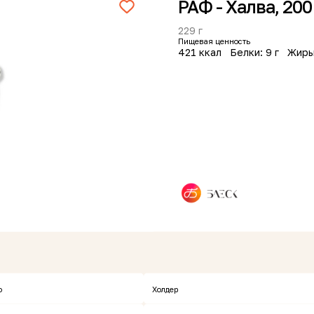
РАФ - Халва, 200
229 г
Пищевая ценность
421 ккал
Белки: 9 г
Жиры
Сделать заказ
анов
о
Холдер
Хит
антно