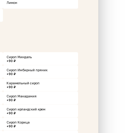
Лимон
Пеперони original
Картоше
Сироп Миндаль
+90 ₽
350 г
250 г
Сироп Имбирный пряник
+90 ₽
549 ₽
299 ₽
у
В корзину
Карамельный сироп
+90 ₽
Сироп Макадамия
+90 ₽
Сироп ирландский крем
+90 ₽
Сироп Корица
+90 ₽