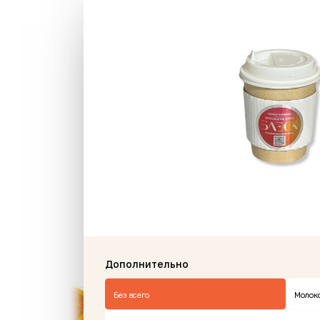
Новинки и хиты рестор
Дополнительно
Без всего
Молок
Хит
Хит
Новинка
Пик