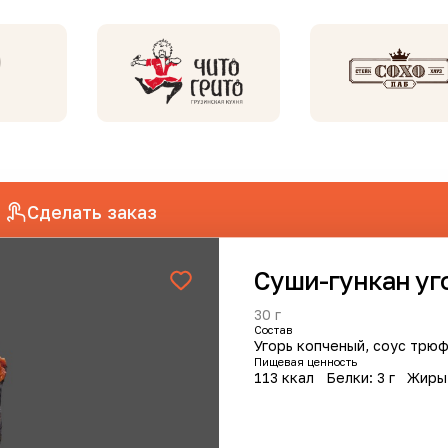
Сделать заказ
Суши-гункан уг
анов
30 г
Cостав
Угорь копченый, соус трюф
Пищевая ценность
113 ккал
Белки: 3 г
Жиры
Хит
Хит