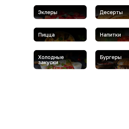
Эклеры
Десерты
Пицца
Напитки
Холодные
Бургеры
закуски