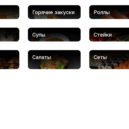
Горячие закуски
Роллы
Супы
Стейки
Салаты
Сеты