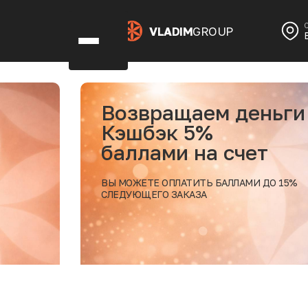
VLADIM
GROUP
ем деньги
1
%
д
на счет
п
ТЬ БАЛЛАМИ ДО 15%
БУ
А
В 
Подробнее