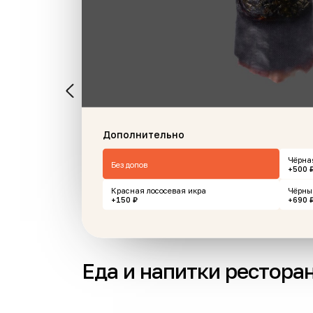
клер карамельный
Сет
Стрипсы+карт.фри+
дюшес
Дополнительно
 г
920 г
Чёрна
Без допов
+500 
15 ₽
350 ₽
В корзину
В корз
Красная лососевая икра
Чёрны
+150 ₽
+690 
Еда и напитки рестора