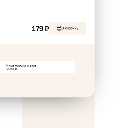
179 ₽
В корзину
н
Картофельные дольки с
колбасками
240 г
Икра морского ежа
+500 ₽
389 ₽
В корзину
В корзину