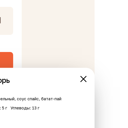
орь
ельный, соус спайс, батат-пай
В корзине пусто
: 5 г
Углеводы: 13 г
Новинка