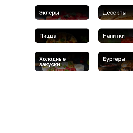
Эклеры
Десерты
Пицца
Напитки
Холодные
Бургеры
закуски