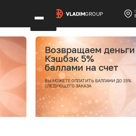
VLADIM
GROUP
аем деньги
 5%
 на счет
ТИТЬ БАЛЛАМИ ДО 15%
АЗА
Подробнее