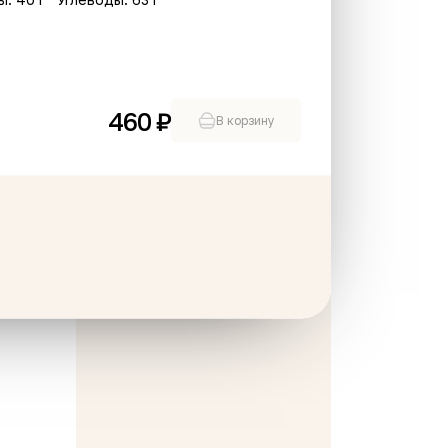
460 ₽
В корзину
ык из свинины
Эклер Лимон - Рикотта
105 г
₽
379 ₽
В корзину
В корзину