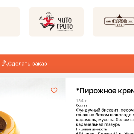
Сделать заказ
*Пирожное кре
анов
134 г
Cостав
Фундучный бисквит, песоч
ганаш на белом шоколаде 
карамель, мусс на белом 
карамельная глазурь
Хит
Хит
Пищевая ценность
651 ккал
Белки: 11 г
Жир