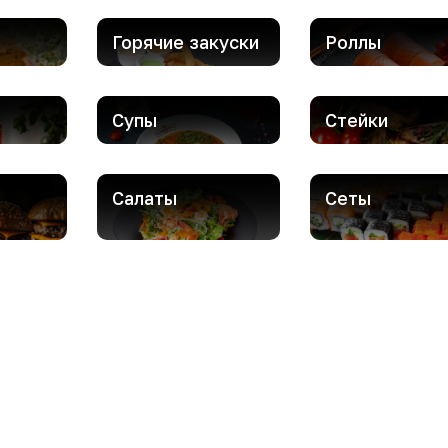
Горячие закуски
Роллы
Супы
Стейки
Салаты
Сеты