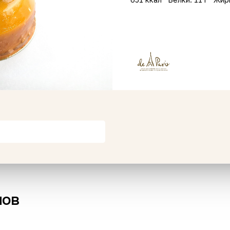
Пивная тарелка "Олд
Шашл
Скул"
320 г
250 г
989 ₽
629 
рзину
В корзину
нов