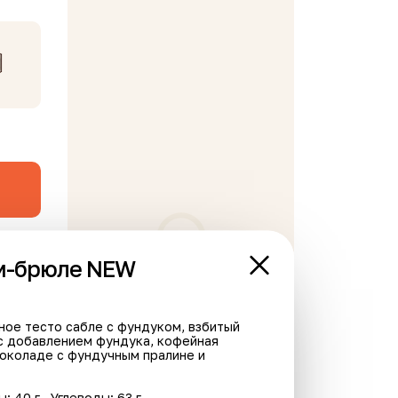
м-брюле NEW
В корзине пусто
ное тесто сабле с фундуком, взбитый
с добавлением фундука, кофейная
шоколаде с фундучным пралине и
Хит
ы: 40 г
Углеводы: 63 г